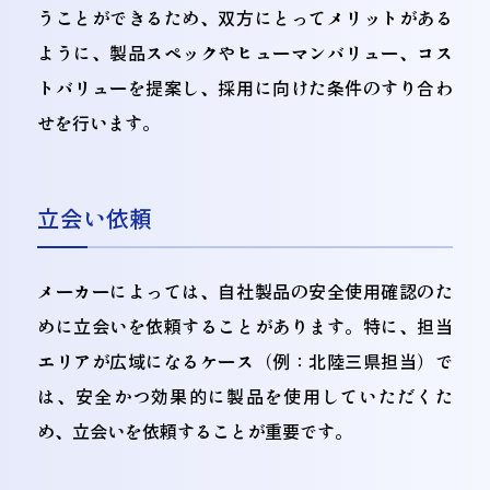
HOYA
55億6000万円
うことができるため、双方にとってメリットがある
ように、製品スペックやヒューマンバリュー、コス
二プロ
1708億円
トバリューを提案し、採用に向けた条件のすり合わ
せを行います。
シスメックス
334億円
日本光電工業
241億円
立会い依頼
オムロン
約502億円
メーカーによっては、自社製品の安全使用確認のた
めに立会いを依頼することがあります。特に、担当
エリアが広域になるケース（例：北陸三県担当）で
は、安全かつ効果的に製品を使用していただくた
め、立会いを依頼することが重要です。