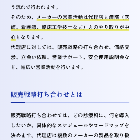
s
う流れで行われます。
そのため、
メーカーの営業活動は代理店と病院（医
Zimmer
10億ドル
Biomet
師、看護師、臨床工学技士など）とのやり取りが中
心
となります。
代理店に対しては、販売戦略の打ち合わせ、価格交
内資系企業
渉、立会い依頼、営業サポート、安全使用説明会な
ど、幅広い営業活動を行います。
企業名
研究開発費
富士フィルムホ
1571億4700万円
ールディングス
販売戦略打ち合わせとは
オリンパス
約256億円
販売戦略打ち合わせでは、どの診療科に、何を導入
したいか、具体的なスケジュールやロードマップを
テルモ
約691億円
決めます。代理店は複数のメーカーの製品を取り扱