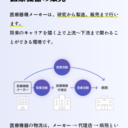
Johnson
医療器機メーカーは、
研究から製造、販売まで行い
Abbott
27億2000万ドル
ます。
Laboratorie
s
将来のキャリアを描く上で上流～下流まで関わるこ
とができる環境です。
Medtronic
27億ドル
Stryker
13億8800万ドル
Becton
22億ドル
Dickinson
Boston
24億ドル
Scientific
Edwards
8億4720万ドル
Lifescience
医療機器の物流は、メーカー → 代理店 → 病院とい