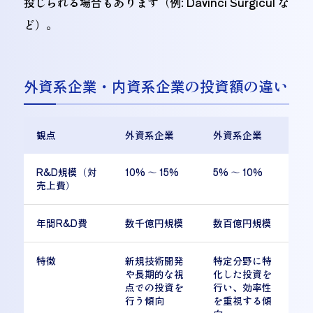
投じられる場合もあります（例: Davinci Surgicul な
ど）。
外資系企業・内資系企業の投資額の違い
観点
外資系企業
外資系企業
R&D規模（対
10% 〜 15%
5% 〜 10%
売上費）
年間R&D費
数千億円規模
数百億円規模
特徴
新規技術開発
特定分野に特
や長期的な視
化した投資を
点での投資を
行い、効率性
行う傾向
を重視する傾