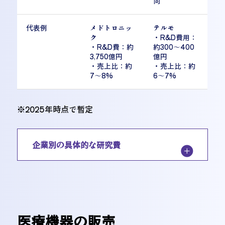
向
代表例
メドトロニッ
テルモ
ク
・R&D費用：
・R&D費：約
約300〜400
3,750億円
億円
・売上比：約
・売上比：約
7〜8%
6〜7%
※2025年時点で暫定
企業別の具体的な研究費
外資系企業
企業名
研究開発費
医療機器の販売
Johnson&
150億8000万ドル