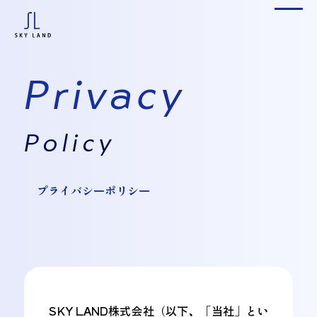
P
r
i
v
a
c
y
P
o
l
i
c
y
プライバシーポリシー
SKY LAND株式会社（以下、「当社」とい